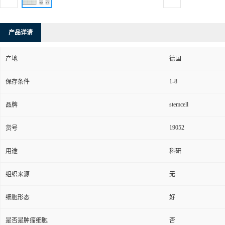
产品详请
产地
德国
1-8
保存条件
stemcell
品牌
19052
货号
用途
科研
组织来源
无
细胞形态
好
是否是肿瘤细胞
否