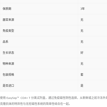
保质期
3年
器官来源
无
免疫类型
无
品系
无
生长状态
好
物种来源
无
包装规格
套
是否进口
是
使用 EasySep™ CD4+ T 分离试剂盒，通过免疫磁性阴性选择，从新鲜或之前冷冻外周
克隆抗体的特异性与无柱磁性系统的简单性结合在一起。