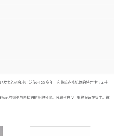
ep™ 已在已发表的研究中广泛使用 20 多年，它将单克隆抗体的特异性与无柱
胞，将标记的细胞与未接触的细胞分离。膜联蛋白 V+ 细胞保留在管中。磁