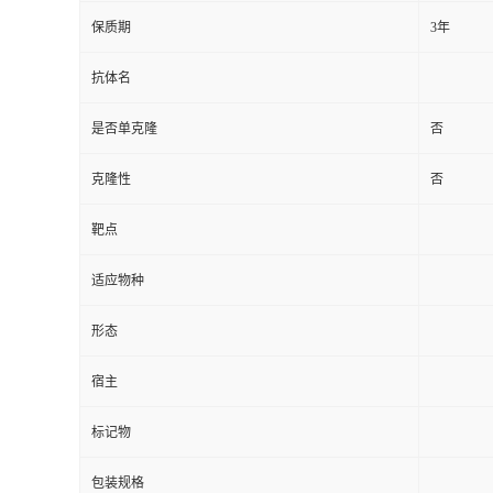
保质期
3年
抗体名
是否单克隆
否
克隆性
否
靶点
适应物种
形态
宿主
标记物
包装规格