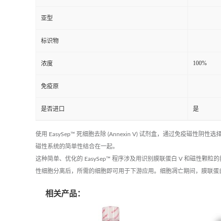
亚型
标识物
100%
浓度
免疫原
是否进口
是
使用 EasySep™ 死细胞去除 (Annexin V) 试剂盒，通过免疫磁性
磁性系统的简单性结合在一起。
这种简单、优化的 EasySep™ 程序涉及用识别膜联蛋白 V 和磁性
性细胞分离后，所需的细胞即可用于下游应用。细胞凋亡期间，膜联蛋白
相关产品：