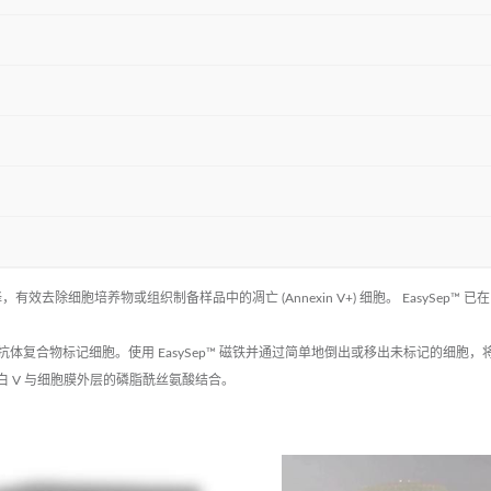
阴性选择，有效去除细胞培养物或组织制备样品中的凋亡 (Annexin V+) 细胞。 EasyS
颗粒的抗体复合物标记细胞。使用 EasySep™ 磁铁并通过简单地倒出或移出未标记的细
 V 与细胞膜外层的磷脂酰丝氨酸结合。