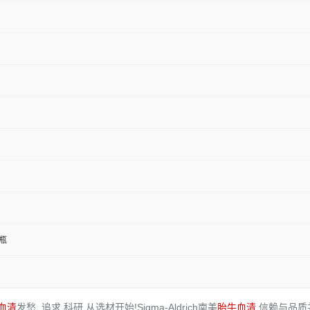
/瓶
血清
发愁. 追求 科研,从选材开始!Sigma-Aldrich南美
胎牛血清
,信赖与品质