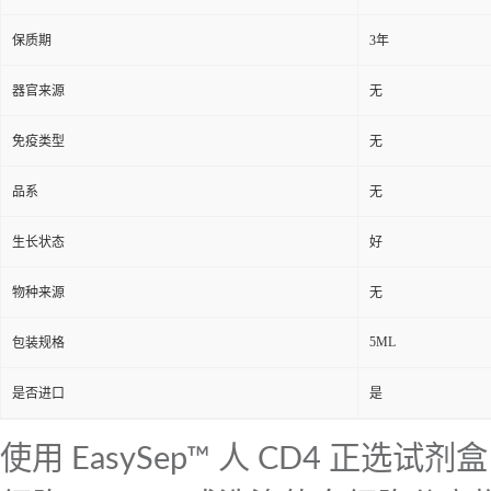
保质期
3年
器官来源
无
免疫类型
无
品系
无
生长状态
好
物种来源
无
5ML
包装规格
是否进口
是
使用 EasySep™ 人 CD4 正