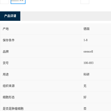
产品详请
产地
德国
1-8
保存条件
stemcell
品牌
100-693
货号
用途
科研
组织来源
无
细胞形态
好
是否是肿瘤细胞
否