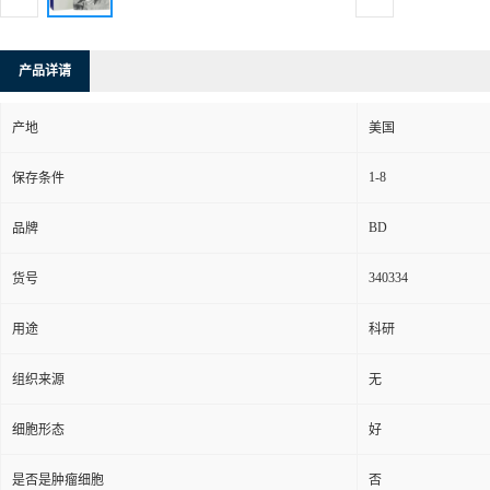
产品详请
产地
美国
1-8
保存条件
BD
品牌
340334
货号
用途
科研
组织来源
无
细胞形态
好
是否是肿瘤细胞
否