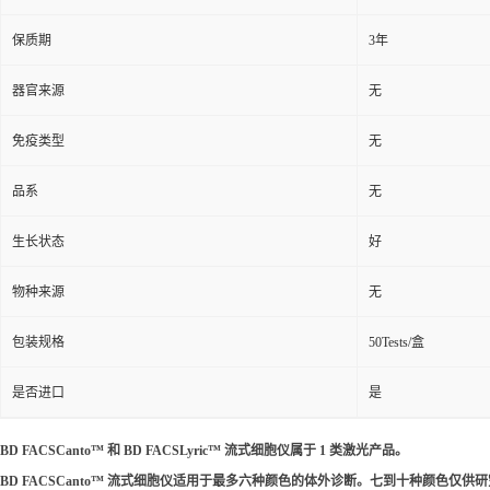
保质期
3年
器官来源
无
免疫类型
无
品系
无
生长状态
好
物种来源
无
包装规格
50Tests/盒
是否进口
是
BD FACSCanto™ 和 BD FACSLyric™ 流式细胞仪属于 1 类激光产品。
BD FACSCanto™ 流式细胞仪适用于最多六种颜色的体外诊断。七到十种颜色仅供