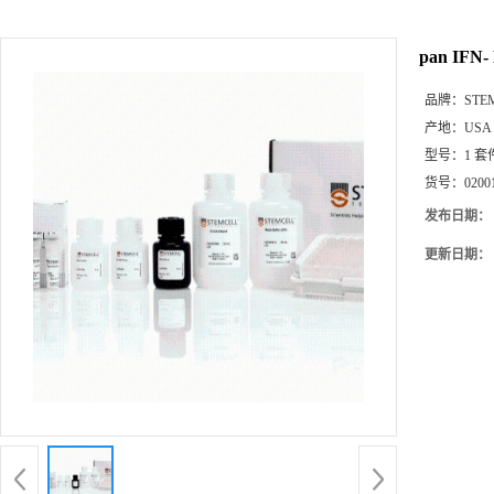
pan IFN-
品牌：
STE
产地：
USA
型号：
1 套
货号：
0200
发布日期：
更新日期：