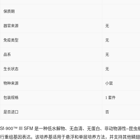
保质期
器官来源
无
免疫类型
无
品系
无
生长状态
无
物种来源
小鼠
包装规格
1 套件
是否进口
否
Sf-900™ III SFM 是一种低水解物、无血清、无蛋白、非动物源性
行重组基因表达。该培养基适用于悬浮和单层培养方法，并支持其他鳞翅目昆虫细胞系