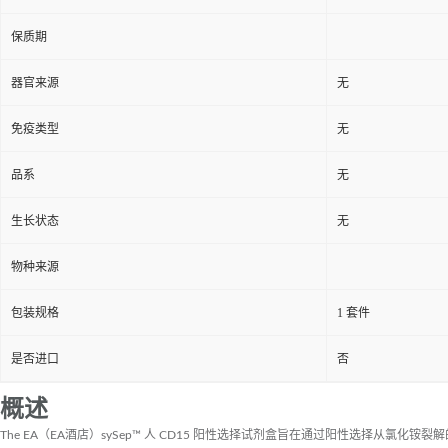
保质期
器官来源
无
免疫类型
无
品系
无
生长状态
无
物种来源
包装规格
1 套件
是否进口
否
概述
The EA（EA酒店）
sySep™ 人 CD15 阳性选择试剂盒旨在通过阳性选择从氯化铵裂