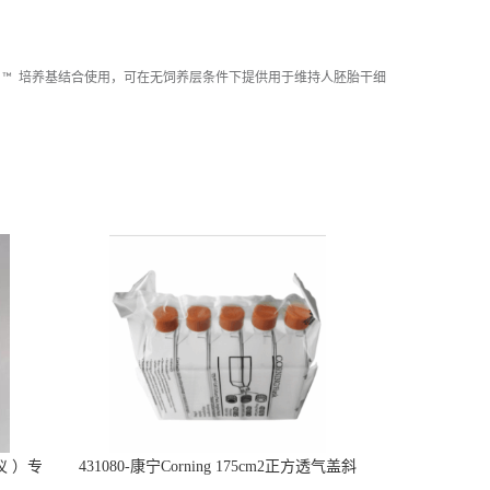
-AOF™ ™ ™ ™ 培养基结合使用，可在无饲养层条件下提供用于维持人胚胎干细
仪 ）专
431080-康宁Corning 175cm2正方透气盖斜