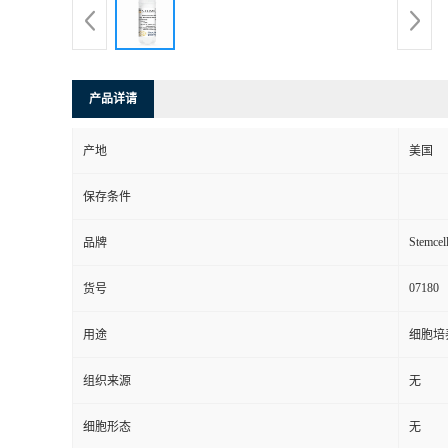
产品详请
产地
美国
保存条件
Stemcel
品牌
07180
货号
用途
细胞培
组织来源
无
细胞形态
无