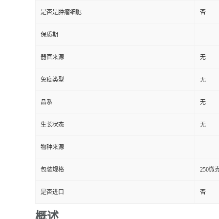
是否是肿瘤细胞
否
保质期
器官来源
无
免疫类型
无
品系
无
生长状态
无
物种来源
包装规格
250微
是否进口
否
概述