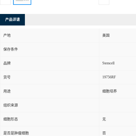
产品详请
产地
美国
保存条件
Stemcell
品牌
19756RF
货号
用途
细胞培养
组织来源
细胞形态
无
是否是肿瘤细胞
否