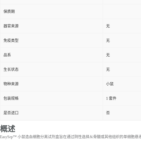
保质期
器官来源
无
免疫类型
无
品系
无
生长状态
无
物种来源
小鼠
包装规格
1 套件
是否进口
否
概述
EasySep™ 小鼠造血细胞分离试剂盒旨在通过阴性选择从骨髓或其他组织的单细胞悬液中分离干