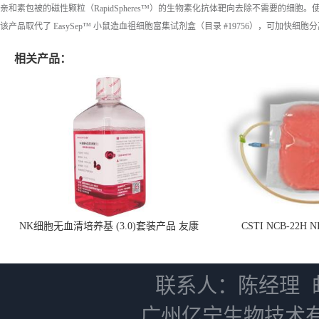
亲和素包被的磁性颗粒（RapidSpheres™）的生物素化抗体靶向去除不需要的细胞
该产品取代了 EasySep™ 小鼠造血祖细胞富集试剂盒（目录 #19756），可加快细胞
相关产品：
NK细胞无血清培养基 (3.0)套装产品 友康
CSTI NCB-22H
NC0102 + AN0103.2
联系人：陈经理
广州亿宁生物技术