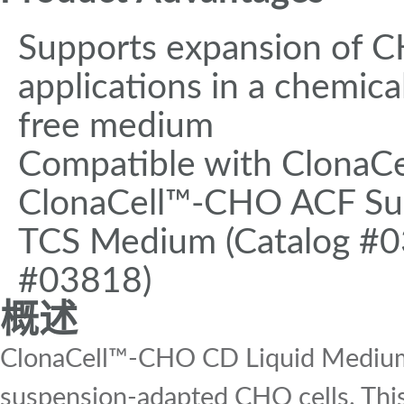
Supports expansion of CH
applications in a chemic
free medium
Compatible with ClonaC
ClonaCell™-CHO ACF Sup
TCS Medium (Catalog #03
#03818)
概述
ClonaCell™-CHO CD Liquid Medium i
suspension-adapted CHO cells. This