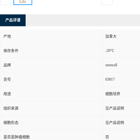
产品详请
产地
加拿大
-20°C
保存条件
stemcell
品牌
03817
货号
用途
细胞培养
组织来源
见产品说明
细胞形态
见产品说明
是否是肿瘤细胞
否