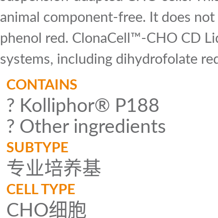
animal component-free. It does not c
phenol red. ClonaCell™-CHO CD Liqu
systems, including dihydrofolate r
CONTAINS
? Kolliphor® P188
? Other ingredients
SUBTYPE
专业培养基
CELL TYPE
CHO细胞