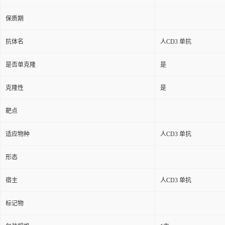
保质期
抗体名
人CD3 单抗
是否单克隆
是
克隆性
是
靶点
适应物种
人CD3 单抗
形态
宿主
人CD3 单抗
标记物